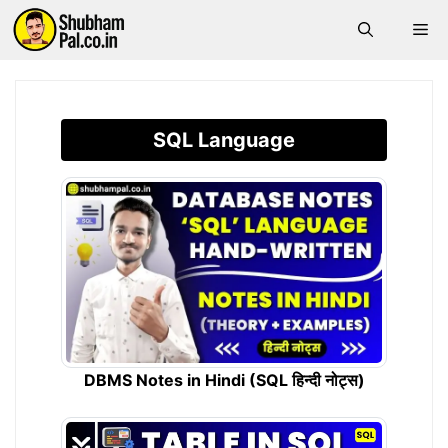
Skip
Me
to
content
SQL Language
DBMS Notes in Hindi (SQL हिन्दी नोट्स)