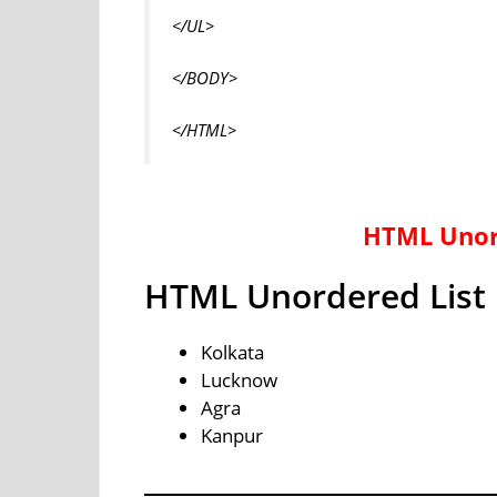
</UL>
</BODY>
</HTML>
html list in hindi
HTML Unor
HTML Unordered List
Kolkata
Lucknow
Agra
Kanpur