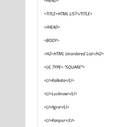
<HEAD>
<TITLE>HTML LIST</TITLE>
</HEAD>
<BODY>
<H2>HTML Unordered List</H2>
<UL TYPE= “SQUARE”>
<LI>Kolkata</LI>
<LI>Lucknow</LI>
<LI>Agra</LI>
<LI>Kanpur</LI>