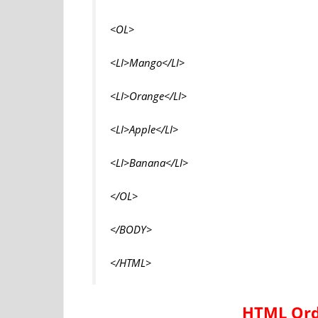
<OL>
<LI>Mango</LI>
<LI>Orange</LI>
<LI>Apple</LI>
<LI>Banana</LI>
</OL>
</BODY>
</HTML>
HTML Ord