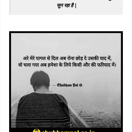
सुन रहा है |
black screen sad shayari